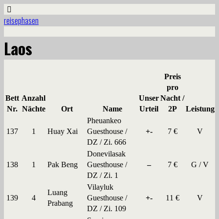
reisephasen
Laos
Preis
pro
Bett
Anzahl
Unser
Nacht /
Nr.
Nächte
Ort
Name
Urteil
2P
Leistung
Pheuankeo
137
1
Huay Xai
Guesthouse /
+-
7 €
V
DZ / Zi. 666
Donevilasak
138
1
Pak Beng
Guesthouse /
–
7 €
G / V
DZ / Zi. 1
Vilayluk
Luang
139
4
Guesthouse /
+-
11 €
V
Prabang
DZ / Zi. 109