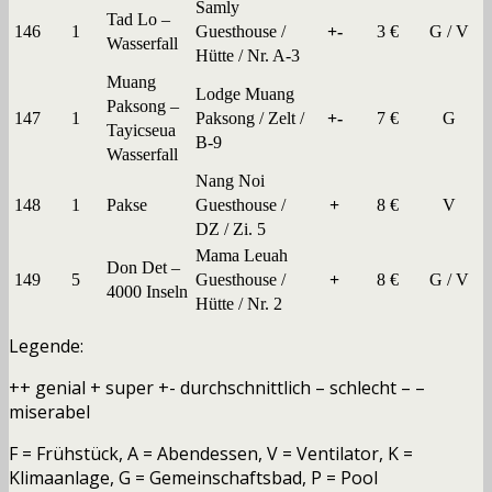
Samly
Tad Lo –
146
1
Guesthouse /
+-
3 €
G / V
Wasserfall
Hütte / Nr. A-3
Muang
Lodge Muang
Paksong –
147
1
Paksong / Zelt /
+-
7 €
G
Tayicseua
B-9
Wasserfall
Nang Noi
148
1
Pakse
Guesthouse /
+
8 €
V
DZ / Zi. 5
Mama Leuah
Don Det –
149
5
Guesthouse /
+
8 €
G / V
4000 Inseln
Hütte / Nr. 2
Legende:
++ genial + super +- durchschnittlich – schlecht – –
miserabel
F = Frühstück, A = Abendessen, V = Ventilator, K =
Klimaanlage, G = Gemeinschaftsbad, P = Pool