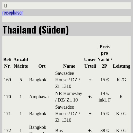
reisephasen
Thailand (Süden)
Preis
pro
Bett
Anzahl
Unser
Nacht /
Nr.
Nächte
Ort
Name
Urteil
2P
Leistung
Sawasdee
169
5
Bangkok
House / DZ /
+
15 €
K /G
Zi. 1310
NR Homestay
19 €
170
1
Amphawa
+-
K
/ DZ/ Zi. 10
inkl. F
Sawasdee
171
1
Bangkok
House / DZ /
+
15 €
K / G
Zi. 1310
Bangkok –
172
1
Bus
+-
38 €
K / G