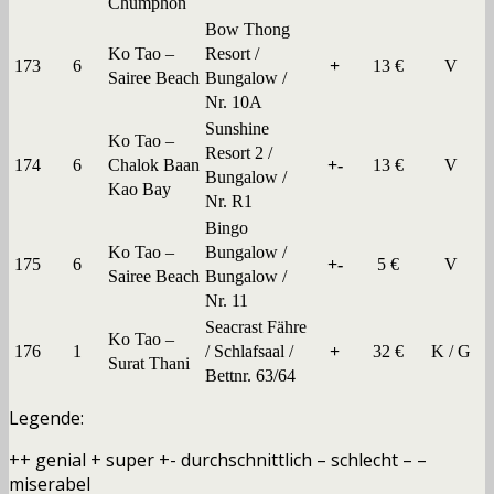
Chumphon
Bow Thong
Ko Tao –
Resort /
173
6
+
13 €
V
Sairee Beach
Bungalow /
Nr. 10A
Sunshine
Ko Tao –
Resort 2 /
174
6
Chalok Baan
+-
13 €
V
Bungalow /
Kao Bay
Nr. R1
Bingo
Ko Tao –
Bungalow /
175
6
+-
5 €
V
Sairee Beach
Bungalow /
Nr. 11
Seacrast Fähre
Ko Tao –
176
1
/ Schlafsaal /
+
32 €
K / G
Surat Thani
Bettnr. 63/64
Legende:
++ genial + super +- durchschnittlich – schlecht – –
miserabel