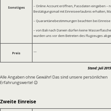
– Online Account er
ö
ffnen, Passdaten eingeben – n
Sonstiges
Best
ä
tigungsmail mit Einreiseerlaubnis erhalten, M
–
Quarantänebestimmungen beachten bei Einreise
– von Bali nach Darwin d
ürfen keine Wasserflasch
wurden uns vor dem Betreten des Flugzeuges ab
—
Preis
Stand: Juli 2015
Alle Angaben ohne Gewähr! Das sind unsere persönlichen
Erfahrungswerte! 😉
Zweite Einreise