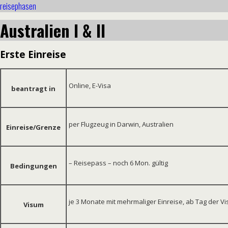
reisephasen
Australien I & II
Erste Einreise
Online, E-Visa
beantragt in
per Flugzeug in Darwin, Australien
Einreise/Grenze
– Reisepass – noch 6 Mon.
g
ültig
Bedingungen
je 3 Monate mit mehrmaliger Einreise, ab Tag der 
Visum