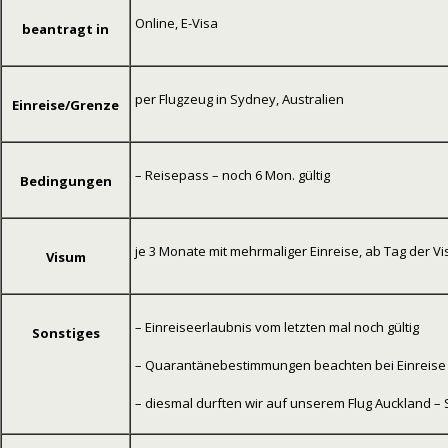
Online, E-Visa
beantragt in
per Flugzeug in Sydney, Australien
Einreise/Grenze
– Reisepass – noch 6 Mon.
g
ültig
Bedingungen
je 3 Monate mit mehrmaliger Einreise, ab Tag der 
Visum
– Einreiseerlaubnis vom letzten mal noch g
ültig
Sonstiges
–
Quarantänebestimmungen beachten bei Einreise
– diesmal durften wir auf unserem Flug Auckland 