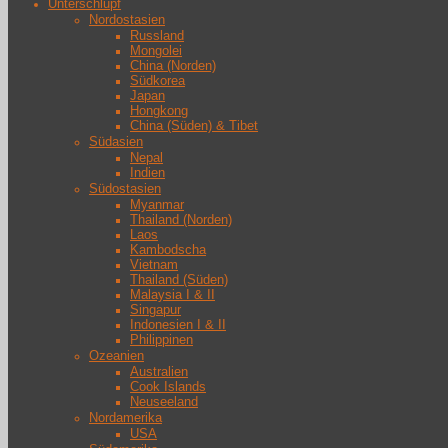
Unterschlupf
Nordostasien
Russland
Mongolei
China (Norden)
Südkorea
Japan
Hongkong
China (Süden) & Tibet
Südasien
Nepal
Indien
Südostasien
Myanmar
Thailand (Norden)
Laos
Kambodscha
Vietnam
Thailand (Süden)
Malaysia I & II
Singapur
Indonesien I & II
Philippinen
Ozeanien
Australien
Cook Islands
Neuseeland
Nordamerika
USA