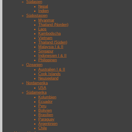
Südasien
Nepal
Indien
Südostasien
Myanmar
Thailand (Norden)
Laos
Kambodscha
Vietnam
Thailand (Süden)
Malaysia I & II
Singapur
Indonesien I & II
Philippinen
Ozeanien
Australien I & II
Cook Islands
Neuseeland
Nordamerika
USA
Südamerika
Kolumbien
Ecuador
Peru
Bolivien
Brasilien
Paraguay
Argentinien
Chile