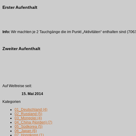
Erster Aufenthalt
Info:
Wir machten je 2 Tauchgänge die im Punkt „Aktivitäten“ enthalten sind (70
Zweiter Aufenthalt
Auf Weltreise seit:
15. Mai 2014
Kategorien
01_Deutschland
(4)
02_Russland
(5)
03_Mongolei
(4)
04_China (Norden)
(7)
05_Südkorea
(5)
06_Japan
(6)
07_Hongkong
(1)