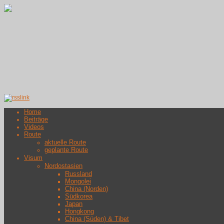
Home
Beiträge
Videos
Route
aktuelle Route
geplante Route
Visum
Nordostasien
Russland
Mongolei
China (Norden)
Südkorea
Japan
Hongkong
China (Süden) & Tibet