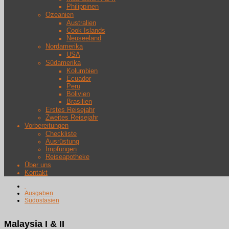
Philippinen
Ozeanien
Australien
Cook Islands
Neuseeland
Nordamerika
USA
Südamerika
Kolumbien
Ecuador
Peru
Bolivien
Brasilien
Erstes Reisejahr
Zweites Reisejahr
Vorbereitungen
Checkliste
Ausrüstung
Impfungen
Reiseapotheke
Über uns
Kontakt
Ausgaben
Südostasien
Malaysia I & II
Malaysia I & II