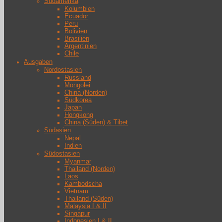
Südamerika
Kolumbien
Ecuador
Peru
Bolivien
Brasilien
Argentinien
Chile
Ausgaben
Nordostasien
Russland
Mongolei
China (Norden)
Südkorea
Japan
Hongkong
China (Süden) & Tibet
Südasien
Nepal
Indien
Südostasien
Myanmar
Thailand (Norden)
Laos
Kambodscha
Vietnam
Thailand (Süden)
Malaysia I & II
Singapur
Indonesien I & II