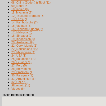
08_China (Süden) & Tibet
(11)
09_Nepal
(5)
10_Indien
(8)
11_Myanmar
(7)
12_Thailand (Norden)
(6)
13_Laos
(7)
14_Kambodscha
(7)
15_Vietnam
(6)
16_Thailand (Süden)
(2)
17_Malaysia
(5)
18_Singapur
(2)
19_Indonesien
(5)
20_Australien
(9)
21_Cook Islands
(1)
22_Neuseeland
(10)
23_Philippinen
(4)
24_USA
(1)
25_Kolumbien
(10)
26_Ecuador
(1)
27_Peru
(5)
28_Bolivien
(6)
29_Brasilien
(7)
30_Paraguay
(1)
31_Argentinien
(6)
32_Chile
(6)
Allgemein
(11)
Videos
(6)
letzten Beitragsstandorte