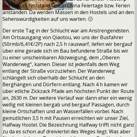
das Datum feststand
und in China Feiertage bzw. Ferien
anstanden. Da werden Massen in den Hostels und an den
Sehenswürdigkeiten auf uns warten. 🙁
Der erste Tag in der Schlucht war am Anstrengendsten.
Am Ortsausgang von Qiaotou, wo uns der Busfahrer
(50rmb/6,41€/2P) nach 2,5 h rauswarf, liefen wir bergauf
über eine gerade sich im Bau befundene Straße bis wir
zu einer unscheinbaren Abzweigung, dem „Oberen
Wanderweg“, kamen. Dieser ist jedenfalls dem Weg
entlang der Straße vorzuziehen. Der Wanderweg
schlängelt sich oberhalb der Schlucht an den
Berghängen und Dörfern entlang. Nach 4 h kamen wir
über etliche Zickzack Pfade am höchsten Punkt der Route
an, 2630 m. Der weitere Verlauf war dann eher ein wenig
wellig mit kleinen bergab und bergauf Passagen, durch
kleine Ortschaften und an Wasserfällen vorbei. Nach
gemütlichen 3,5 h mit Pausen erreichten wir unser Ziel,
Halfway Hostel. Die Bezeichnung Halfway trifft nicht ganz
zu da es schon auf dreiviertel des Weges liegt. Was aber