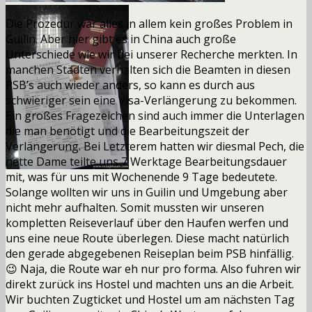
Die Prozedur war alles in allem kein großes Problem in
Guilin. Aber hier gibt es in China auch große
Unterschiede wie wir bei unserer Recherche merkten. In
manchen Städten verhalten sich die Beamten in diesen
PSB’s auch wieder anders, so kann es durch aus
schwieriger sein eine Visa-Verlängerung zu bekommen.
Ein großes Fragezeichen sind auch immer die Unterlagen
die man benötigt und die Bearbeitungszeit der
Verlängerung. Bei Letzterem hatten wir diesmal Pech, die
nette Dame teilte uns 7 Werktage Bearbeitungsdauer
mit, was für uns mit Wochenende 9 Tage bedeutete.
Solange wollten wir uns in Guilin und Umgebung aber
nicht mehr aufhalten. Somit mussten wir unseren
kompletten Reiseverlauf über den Haufen werfen und
uns eine neue Route überlegen. Diese macht natürlich
den gerade abgegebenen Reiseplan beim PSB hinfällig.
😉 Naja, die Route war eh nur pro forma. Also fuhren wir
direkt zurück ins Hostel und machten uns an die Arbeit.
Wir buchten Zugticket und Hostel um am nächsten Tag