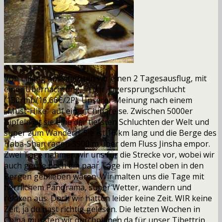
Von Lijiang aus machten wir einen 2 Tagesausflug, mit
einer Übernachtung, in der Tigersprungschlucht
(130rmb/16,66€/2P). Unserer Meinung nach einem
„Must-Hike“ auf einer Chinareise. Zwischen 5000er
Gipfeln ist sie eine der tiefsten Schluchten der Welt und
super zum Wandern. Sie ist 16 km lang und die Berge des
Haba-Shan ragen 3900 m über dem Fluss Jinsha empor.
Zwei Tage nahmen wir uns für die Strecke vor, wobei wir
auch gerne noch ein paar Tage im Hostel oben in den
Bergen geblieben wären. Wir malten uns die Tage mit
herrlichem Panorama, super Wetter, wandern und
relaxen aus. Doch wir hatten leider keine Zeit. WIR keine
Zeit, ja du hast richtig gelesen. Die letzten Wochen in
China mussten wir durchplanen da für unser Tibettrip