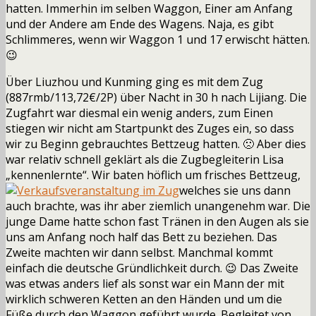
hatten. Immerhin im selben Waggon, Einer am Anfang
und der Andere am Ende des Wagens. Naja, es gibt
Schlimmeres, wenn wir Waggon 1 und 17 erwischt hätten.
😉
Über Liuzhou und Kunming ging es mit dem Zug
(887rmb/113,72€/2P) über Nacht in 30 h nach Lijiang. Die
Zugfahrt war diesmal ein wenig anders, zum Einen
stiegen wir nicht am Startpunkt des Zuges ein, so dass
wir zu Beginn gebrauchtes Bettzeug hatten. 🙁 Aber dies
war relativ schnell geklärt als die Zugbegleiterin Lisa
„kennenlernte“. Wir baten höflich um frisches Bettzeug,
welches sie uns dann
auch brachte, was ihr aber ziemlich unangenehm war. Die
junge Dame hatte schon fast Tränen in den Augen als sie
uns am Anfang noch half das Bett zu beziehen. Das
Zweite machten wir dann selbst. Manchmal kommt
einfach die deutsche Gründlichkeit durch. 😉 Das Zweite
was etwas anders lief als sonst war ein Mann der mit
wirklich schweren Ketten an den Händen und um die
Füße durch den Waggon geführt wurde. Begleitet von