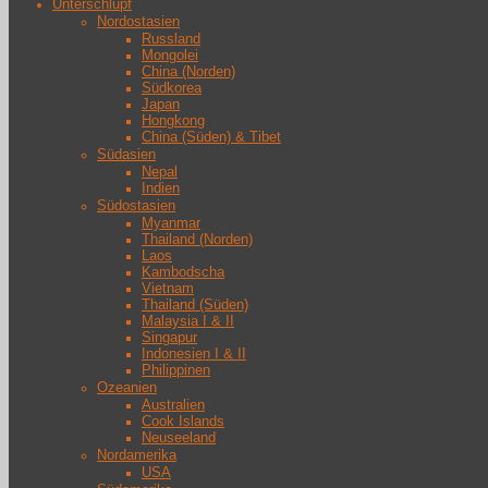
Unterschlupf
Nordostasien
Russland
Mongolei
China (Norden)
Südkorea
Japan
Hongkong
China (Süden) & Tibet
Südasien
Nepal
Indien
Südostasien
Myanmar
Thailand (Norden)
Laos
Kambodscha
Vietnam
Thailand (Süden)
Malaysia I & II
Singapur
Indonesien I & II
Philippinen
Ozeanien
Australien
Cook Islands
Neuseeland
Nordamerika
USA