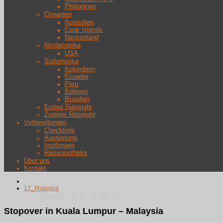
Philippinen
Ozeanien
Australien
Cook Islands
Neuseeland
Nordamerika
USA
Südamerika
Kolumbien
Ecuador
Peru
Bolivien
Brasilien
Erstes Reisejahr
Zweites Reisejahr
Vorbereitungen
Checkliste
Ausrüstung
Impfungen
Reiseapotheke
Über uns
Kontakt
17_Malaysia
Stopover in Kuala Lumpur – Malaysia
Stopover in Kuala Lumpur – Malaysia