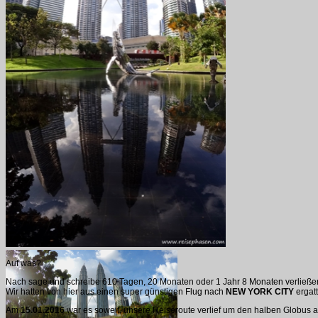
Auf was?
Nach sage und schreibe 610 Tagen, 20 Monaten oder 1 Jahr 8 Monaten verließen 
Wir hatten von hier aus einen super günstigen Flug nach
NEW YORK CITY
ergatt
Am
15.01.2016
war es soweit, unsere Reiseroute verlief um den halben Globus au