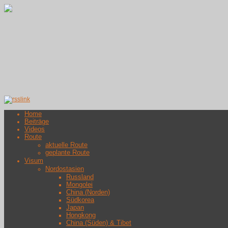
Home
Beiträge
Videos
Route
aktuelle Route
geplante Route
Visum
Nordostasien
Russland
Mongolei
China (Norden)
Südkorea
Japan
Hongkong
China (Süden) & Tibet