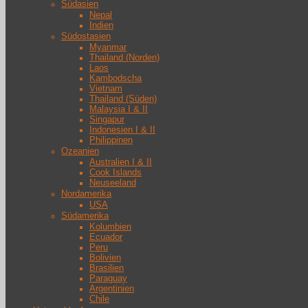
Südasien
Nepal
Indien
Südostasien
Myanmar
Thailand (Norden)
Laos
Kambodscha
Vietnam
Thailand (Süden)
Malaysia I & II
Singapur
Indonesien I & II
Philippinen
Ozeanien
Australien I & II
Cook Islands
Neuseeland
Nordamerika
USA
Südamerika
Kolumbien
Ecuador
Peru
Bolivien
Brasilien
Paraguay
Argentinien
Chile