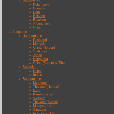
Südamerika
Kolumbien
Ecuador
Peru
Bolivien
Brasilien
Argentinien
Chile
Ausgaben
Nordostasien
Russland
Mongolei
China (Norden)
Südkorea
Japan
Hongkong
China (Süden) & Tibet
Südasien
Nepal
Indien
Südostasien
Myanmar
Thailand (Norden)
Laos
Kambodscha
Vietnam
Thailand (Süden)
Malaysia I & II
Singapur
Indonesien I & II