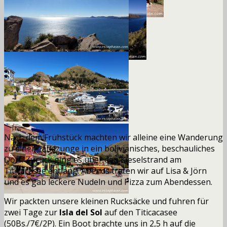
Nach dem Frühstück machten wir alleine eine Wanderung
zu einer Landzunge in ein bolivianisches, beschauliches
Dorf. Zurück ging es über den Kieselstrand am
Titicacasee entlang. Abends trafen wir auf Lisa & Jörn
und es gab leckere Nudeln und Pizza zum Abendessen.
Wir packten unsere kleinen Rucksäcke und fuhren für
zwei Tage zur
Isla del Sol
auf den Titicacasee
(50Bs./7€/
2P)
.
Ein Boot brachte uns in 2,5 h auf die