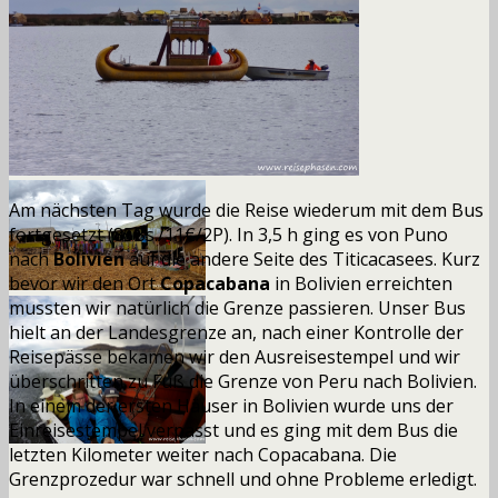
Am nächsten Tag wurde die Reise wiederum mit dem Bus
fortgesetzt
(85Bs./11€/
2P
).
In 3,5 h ging es von Puno
nach
Bolivien
auf die andere Seite des Titicacasees. Kurz
bevor wir den Ort
Copacabana
in Bolivien erreichten
mussten wir natürlich die Grenze passieren. Unser Bus
hielt an der Landesgrenze an, nach einer Kontrolle der
Reisepässe bekamen wir den Ausreisestempel und wir
überschritten zu Fuß die Grenze von Peru nach Bolivien.
In einem der ersten H
ä
user in Bolivien wurde uns der
Einreisestempel verpasst und es ging mit dem Bus die
letzten Kilometer weiter nach Copacabana. Die
Grenzprozedur war schnell und ohne Probleme erledigt.