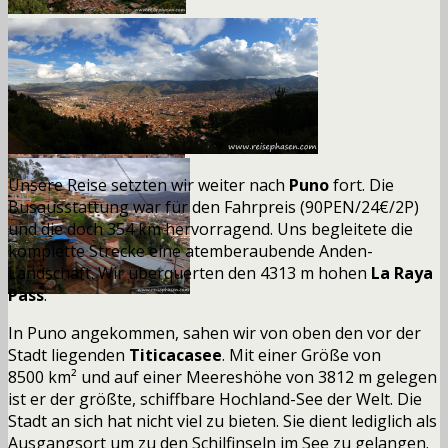
Unsere Reise setzten wir weiter nach
Puno
fort. Die
Busausstattung war für den Fahrpreis (90PEN/24
€/
2P)
und die doch 354 km hervorragend. Uns begleitete die
komplette Strecke eine atemberaubende Anden-
Landschaft. Wir überquerten den 4313 m hohen
La Raya
Pass
.
In Puno angekommen, sahen wir von oben den vor der
Stadt liegenden
Titicacasee
. Mit einer Größe von
8500 km² und auf einer Meereshöhe von 3812 m gelegen
ist er der größte, schiffbare Hochland-See der Welt. Die
Stadt an sich hat nicht viel zu bieten. Sie dient lediglich als
Ausgangsort um zu den Schilfinseln im See zu gelangen.