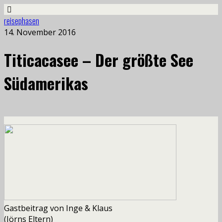
reisephasen
14. November 2016
Titicacasee – Der größte See
Südamerikas
Gastbeitrag von Inge & Klaus
(J
ö
rns
Eltern)