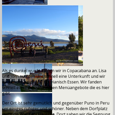
Als es dunkel wurde kamen wir in Copacabana an. Lisa
und Jörn suchten uns schnell eine Unterkunft und wir
gingen das erste Mal bolivianisch Essen. Wir fanden
schnell eines der zahlreichen Menüangebote die es hier
gibt.
Der Ort ist sehr gemütlich und gegenüber Puno in Peru
um einiges ruhiger und schöner. Neben dem Dorfplatz
steht die
Wallfahrtskirche
. Dort sahen wir die Segnung