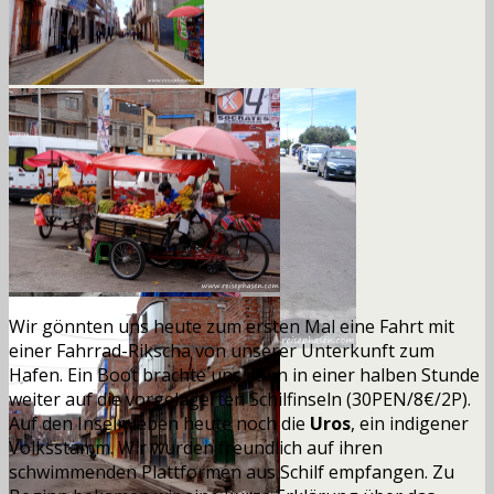
Wir gönnten uns heute zum ersten Mal eine Fahrt mit
einer Fahrrad-Rikscha von unserer Unterkunft zum
Hafen. Ein Boot brachte uns dann in einer halben Stunde
weiter auf die vorgelagerten Schilfinseln
(30PEN/8€/
2P
).
Auf den Inseln leben heute noch die
Uros
, ein indigener
Volksstamm. Wir wurden freundlich auf ihren
schwimmenden Plattformen aus Schilf empfangen. Zu